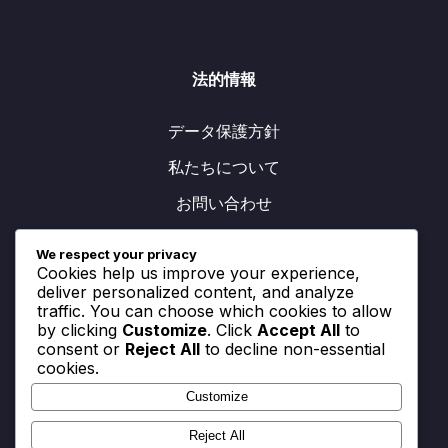
法的情報
データ保護方針
私たちについて
お問い合わせ
クッキー設定
We respect your privacy
Cookies help us improve your experience,
サービス利用規約
deliver personalized content, and analyze
traffic. You can choose which cookies to allow
by clicking
Customize
. Click
Accept All
to
consent or
Reject All
to decline non-essential
カテゴリ
cookies.
Customize
hub-1
hub-2
Reject All