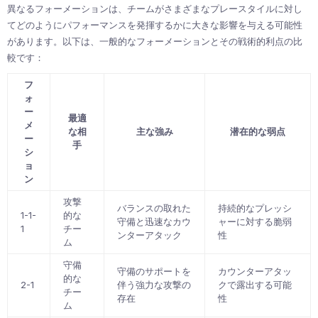
異なるフォーメーションは、チームがさまざまなプレースタイルに対し
てどのようにパフォーマンスを発揮するかに大きな影響を与える可能性
があります。以下は、一般的なフォーメーションとその戦術的利点の比
較です：
フ
ォ
ー
最適
メ
な相
主な強み
潜在的な弱点
ー
手
シ
ョ
ン
攻撃
バランスの取れた
持続的なプレッシ
1-1-
的な
守備と迅速なカウ
ャーに対する脆弱
1
チー
ンターアタック
性
ム
守備
守備のサポートを
カウンターアタッ
的な
2-1
伴う強力な攻撃の
クで露出する可能
チー
存在
性
ム