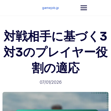
Skip
to
gamejob.jp
content
対戦相手に基づく3
対3のプレイヤー役
割の適応
07/01/2026