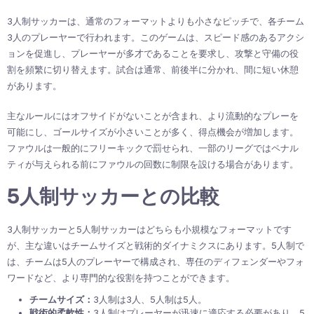
3人制サッカーは、通常のフォーマットよりも小さなピッチで、各チーム
3人のプレーヤーで行われます。このゲームは、スピード感のあるアクシ
ョンを促進し、プレーヤーが多才であることを要求し、攻撃と守備の役
割を頻繁に切り替えます。試合は通常、前後半に分かれ、間に短い休憩
があります。
主なルールにはオフサイドがないことが含まれ、より流動的なプレーを
可能にし、ゴールサイズが小さいことが多く、得点機会が増加します。
ファウルは一般的にフリーキックで罰せられ、一部のリーグではペナル
ティが与えられる前にファウルの回数に制限を設ける場合があります。
5人制サッカーとの比較
3人制サッカーと5人制サッカーはどちらも小規模なフォーマットです
が、主な違いはチームサイズと戦術的ダイナミクスにあります。5人制で
は、チームは5人のプレーヤーで構成され、専任のディフェンダーやフォ
ワードなど、より専門的な役割を持つことができます。
チームサイズ：
3人制は3人、5人制は5人。
戦術的柔軟性：
3人制はプレーヤーが迅速に適応する必要があり、5