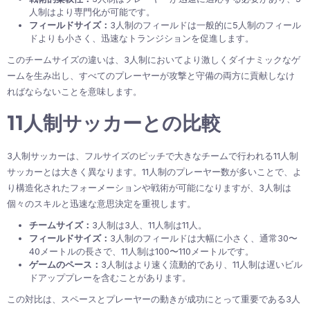
人制はより専門化が可能です。
フィールドサイズ：
3人制のフィールドは一般的に5人制のフィール
ドよりも小さく、迅速なトランジションを促進します。
このチームサイズの違いは、3人制においてより激しくダイナミックなゲ
ームを生み出し、すべてのプレーヤーが攻撃と守備の両方に貢献しなけ
ればならないことを意味します。
11人制サッカーとの比較
3人制サッカーは、フルサイズのピッチで大きなチームで行われる11人制
サッカーとは大きく異なります。11人制のプレーヤー数が多いことで、よ
り構造化されたフォーメーションや戦術が可能になりますが、3人制は
個々のスキルと迅速な意思決定を重視します。
チームサイズ：
3人制は3人、11人制は11人。
フィールドサイズ：
3人制のフィールドは大幅に小さく、通常30〜
40メートルの長さで、11人制は100〜110メートルです。
ゲームのペース：
3人制はより速く流動的であり、11人制は遅いビル
ドアッププレーを含むことがあります。
この対比は、スペースとプレーヤーの動きが成功にとって重要である3人