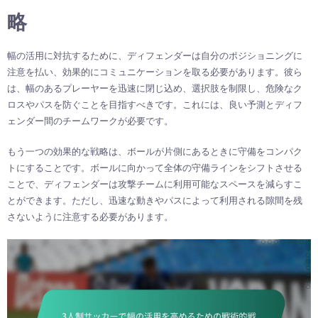
略
幅の活用に対抗するために、ディフェンダーは自分のポジショニングに
注意を払い、効果的にコミュニケーションを取る必要があります。彼ら
は、幅のあるプレーヤーを迅速に閉じ込め、選択肢を制限し、危険なク
ロスやパスを防ぐことを目指すべきです。これには、良い予測とディフ
ェンダー間のチームワークが必要です。
もう一つの効果的な戦略は、ボールが片側にあるときに守備をコンパク
トにすることです。ボールに向かって全体の守備ラインをシフトさせる
ことで、ディフェンダーは攻撃チームに利用可能なスペースを減らすこ
とができます。ただし、迅速な動きやパスによって利用される隙間を残
さないように注意する必要があります。