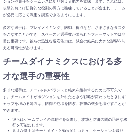
ションや責任をシームレスに切り替える能力を意味します。これには、
攻撃的および防御的な役割の両方に熟練していることが含まれ、チーム
が必要に応じて戦術を調整できるようにします。
多才な選手は、プレイメイキング、防御、得点など、さまざまなタスク
をこなすことができ、スペースと選手数が限られたフォーマットでは非
常に重要です。彼らの迅速な適応能力は、試合の結果に大きな影響を与
える可能性があります。
チームダイナミクスにおける多
才な選手の重要性
多才な選手は、チーム内のバランスと結束を維持するために不可欠で
す。チームメイトがポジションを外れたときや戦略が変わったときにギ
ャップを埋める能力は、防御の崩壊を防ぎ、攻撃の機会を増やすことが
できます。
彼らはゲームプレイの流動性を促進し、攻撃と防御の間の迅速な移
行を可能にします。
多才な選手はチームメイトと効果的にコミュニケーションを取り、