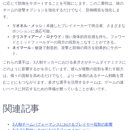
に応じて防御をサポートすることを可能にします。この二重性は、彼の
チームの攻撃オプションを強化するだけでなく、防御構造を強化しま
す。
リオネル・メッシ：
卓越したプレイメーカーで得点者、さまざまな
ポジションに適応可能。
クリスティアーノ・ロナウド：
強い身体的存在感を持ち、フォワー
ドとミッドフィールダーの両方の役割をこなすことができる。
ネイマール：
敏捷で創造的、攻撃と防御の両方を効果的にサポー
ト。
これらの選手は、3人制サッカーにおける多才さがチームダイナミクスに
どのように影響するかを示しています。彼らが複数の役割を果たす能力
は、個々の貢献を高めるだけでなく、より一体感のあるチーム戦略を育
むことにもつながります。多才な選手を活用するチームは、ゲームの速
いペースに対応するための準備が整っていることが多いです。
関連記事
3人制チームパフォーマンスにおけるプレイヤー役割の影響
3-2 3人制サッカーにおけるフォーメーション