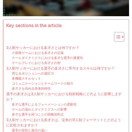
Key sections in the article:
3人制サッカーにおける多才さとは何ですか？
小規模ゲームにおける多才さの定義
チームダイナミクスにおける多才な選手の重要性
ゲームプレイにおける多才さの例
3人制サッカーにおける選手の多才さに寄与するスキルは何ですか？
異なるポジションへの適応力
多機能スキルセット
コミュニケーションとチームワークの能力
多才さを高める身体的特性
選手の多才さは3人制サッカーにおける戦術戦略にどのように影響します
か？
多才な選手によるフォーメーションの柔軟性
ゲームの流れとダイナミクスへの影響
多才な選手を持つことの戦略的利点
3人制サッカーにおける多才さは、従来の11人制フォーマットとどのよう
に比較されますか？
選手の役割と責任の違い