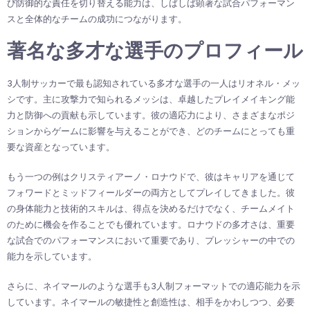
び防御的な責任を切り替える能力は、しばしば顕著な試合パフォーマン
スと全体的なチームの成功につながります。
著名な多才な選手のプロフィール
3人制サッカーで最も認知されている多才な選手の一人はリオネル・メッ
シです。主に攻撃力で知られるメッシは、卓越したプレイメイキング能
力と防御への貢献も示しています。彼の適応力により、さまざまなポジ
ションからゲームに影響を与えることができ、どのチームにとっても重
要な資産となっています。
もう一つの例はクリスティアーノ・ロナウドで、彼はキャリアを通じて
フォワードとミッドフィールダーの両方としてプレイしてきました。彼
の身体能力と技術的スキルは、得点を決めるだけでなく、チームメイト
のために機会を作ることでも優れています。ロナウドの多才さは、重要
な試合でのパフォーマンスにおいて重要であり、プレッシャーの中での
能力を示しています。
さらに、ネイマールのような選手も3人制フォーマットでの適応能力を示
しています。ネイマールの敏捷性と創造性は、相手をかわしつつ、必要