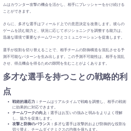
ムはカウンター攻撃の機会を活かし、相手にプレッシャーをかけ続ける
ことができます。
さらに、多才な選手はフィールド上での意思決定を改善します。彼らの
ゲームを読む能力と、状況に応じてポジショニングを調整する能力は、
迅速な環境で重要なチームワークとコミュニケーションを促進します。
選手が役割を切り替えることで、相手チームの防御構造を混乱させる予
測不可能なパターンを生み出します。この予測不可能性は、相手を混乱
させ、得点機会を得るための隙間を生むことがよくあります。
多才な選手を持つことの戦略的利
点
戦術的適応力：
チームはリアルタイムで戦略を調整し、相手の戦術
に効果的に対応できます。
チームワークの向上：
選手はお互いの強みと弱みをよりよく理解
し、協力を促進します。
攻撃と防御のバランス：
多才な選手は攻撃的および防御的な役割を
切り替え、チームダイナミクスの均衡を保ちます。