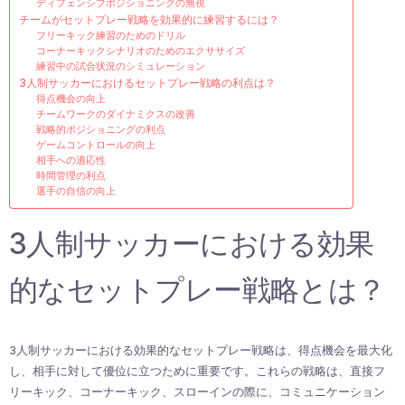
ディフェンシブポジショニングの無視
チームがセットプレー戦略を効果的に練習するには？
フリーキック練習のためのドリル
コーナーキックシナリオのためのエクササイズ
練習中の試合状況のシミュレーション
3人制サッカーにおけるセットプレー戦略の利点は？
得点機会の向上
チームワークのダイナミクスの改善
戦略的ポジショニングの利点
ゲームコントロールの向上
相手への適応性
時間管理の利点
選手の自信の向上
3人制サッカーにおける効果
的なセットプレー戦略とは？
3人制サッカーにおける効果的なセットプレー戦略は、得点機会を最大化
し、相手に対して優位に立つために重要です。これらの戦略は、直接フ
リーキック、コーナーキック、スローインの際に、コミュニケーション