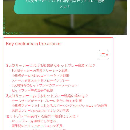
Key sections in the article:
3人制サッカーにおける効果的なセットプレー戦略とは？
3人制サッカーの直接フリーキック戦略
小規模チーム向けのコーナーキック戦術
スペースを最大化するスローインプレー
3人制特有のセットプレーのフォーメーション
セットプレー中の選手の役割
3人制サッカーにおけるセットプレー戦略の違いは？
チームサイズがセットプレーの実行に与える影響
小規模フォーマットにおけるスペーシングとポジショニングの調整
迅速なプレーのためのタイミングの考慮
セットプレーを実行する際の一般的なミスは？
セットプレーを複雑にしすぎる
選手間のコミュニケーションの不足