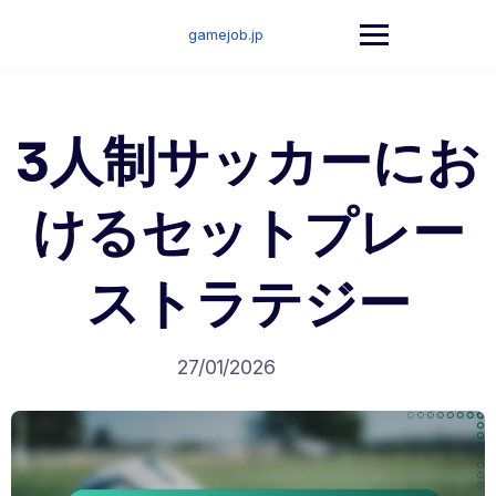
Skip
to
gamejob.jp
content
3人制サッカーにお
けるセットプレー
ストラテジー
27/01/2026