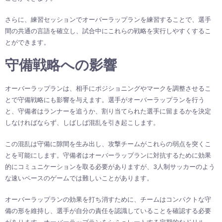
さらに、練習セッションでオーバーラップランを練習することで、選手
間の共通の言語を確立し、試合中にこれらの戦略を実行しやすくするこ
とができます。
守備戦略への影響
オーバーラップランは、相手にポジショニングやマークを調整させるこ
とで守備戦略にも影響を与えます。選手がオーバーラップランを行う
と、守備者はランナーを追うか、割り当てられた選手に留まるかを決定
しなければならず、しばしば混乱を引き起こします。
この混乱は守備に隙間を生み出し、攻撃チームがこれらの弱点を突くこ
とを可能にします。守備者はオーバーラップランに対抗するために効果
的にコミュニケーションを取る必要がありますが、3人制サッカーのよう
な速いペースのゲームでは難しいことがあります。
オーバーラップランの効果を打ち消すために、チームはコンパクトな守
備の形を維持し、選手が自分の責任を認識していることを確認する必要
があります。オーバーラップランをシミュレートする定期的なドリル