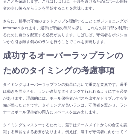
ることを確認します。これはしばしば、干渉を避けるためにボール保持
者の少し後ろからランを開始することを意味します。
さらに、相手の守備のセットアップを理解することでポジショニングが
informed されます。選手は守備の隙間を探し、これらの開口部を利用す
るために自分を配置する必要があります。しばしば、守備者をポジショ
ンから引き離す斜めのランを行うことでこれを実現します。
成功するオーバーラップランの
ためのタイミングの考慮事項
タイミングはオーバーラップランの効果において重要な要素です。選手
は動きを同期させ、ランが適切なタイミングで行われるようにする必要
があります。理想的には、ボール保持者がパスを出すかドリブルする準
備が整ったときです。タイミングが良いランは、守備者を驚かせ、ラン
ナーとボール保持者の両方にスペースを生み出します。
タイミングをマスターするために、選手はチームメイトからの合図を認
識する練習をする必要があります。例えば、選手が守備者に向かってド