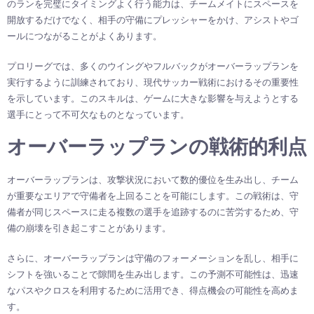
のランを完璧にタイミングよく行う能力は、チームメイトにスペースを
開放するだけでなく、相手の守備にプレッシャーをかけ、アシストやゴ
ールにつながることがよくあります。
プロリーグでは、多くのウイングやフルバックがオーバーラップランを
実行するように訓練されており、現代サッカー戦術におけるその重要性
を示しています。このスキルは、ゲームに大きな影響を与えようとする
選手にとって不可欠なものとなっています。
オーバーラップランの戦術的利点
オーバーラップランは、攻撃状況において数的優位を生み出し、チーム
が重要なエリアで守備者を上回ることを可能にします。この戦術は、守
備者が同じスペースに走る複数の選手を追跡するのに苦労するため、守
備の崩壊を引き起こすことがあります。
さらに、オーバーラップランは守備のフォーメーションを乱し、相手に
シフトを強いることで隙間を生み出します。この予測不可能性は、迅速
なパスやクロスを利用するために活用でき、得点機会の可能性を高めま
す。