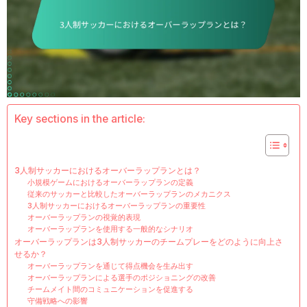
Key sections in the article:
3人制サッカーにおけるオーバーラップランとは？
小規模ゲームにおけるオーバーラップランの定義
従来のサッカーと比較したオーバーラップランのメカニクス
3人制サッカーにおけるオーバーラップランの重要性
オーバーラップランの視覚的表現
オーバーラップランを使用する一般的なシナリオ
オーバーラップランは3人制サッカーのチームプレーをどのように向上さ
せるか？
オーバーラップランを通じて得点機会を生み出す
オーバーラップランによる選手のポジショニングの改善
チームメイト間のコミュニケーションを促進する
守備戦略への影響