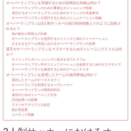
オーバーラップランを実施するための効果的な戦略は何か？
オーバーラップランのための重要なポジショニング技術
成功するオーバーラップランのためのタイミングの考慮事項
オーバーラップランを実行するためのコミュニケーション戦略
オーバーラップランは3人制サッカーの他の戦術戦略とどのように比較さ
れるか？
他の動きの戦術との比較
オーバーラップランを使用するタイミングと他のフォーメーション
さまざまなゲーム状況におけるオーバーラップランの効果
選手がオーバーラップランをマスターするためのトレーニングドリルは何
か？
タイミングとポジショニングに焦点を当てたドリル
オーバーラップラン中のコミュニケーションを改善するためのエクササイズ
オーバーラップランを練習するためのゲームシナリオ
オーバーラップランを使用したチームの成功事例は何か？
成功したチームのケーススタディ
オーバーラップを利用するキープレーヤー
オーバーラップランの戦術的利点
成功のためのトレーニング方法
試合結果への影響
ファンやアナリストの反応
統計的改善
コーチング戦略