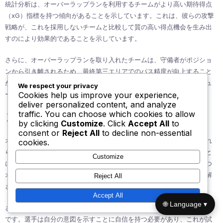
統計分析は、オーバーラップランを利用するチームがより高い期待得点
（xG）指標を持つ傾向があることを示しています。これは、彼らの攻撃
戦略が、これを採用しないチームと比較して質の高い得点機会を生み出
すのにより効果的であることを示しています。
さらに、オーバーラップランを取り入れたチームは、守備者がポジショ
ンから引き離されるため、最終第三エリアでのパス精度が向上すること
がよくあります。これにより、クリーンなパスの通り道とより良いシュ
We respect your privacy
Cookies help us improve your experience,
ート機会が生まれます。
deliver personalized content, and analyze
コーチング戦略
traffic. You can choose which cookies to allow
by clicking
Customize
. Click
Accept All
to
consent or
Reject All
to decline non-essential
オーバーラップランを実施しようとするコーチは、選手が本能的にこれ
cookies.
らのランを行うことを促す明確な戦術的フレームワークを開発すること
Customize
に焦点を当てるべきです。これには、選手に特定の役割を設定し、いつ
オーバーラップを行うべきか、どのように互いをサポートするかを理解
Reject All
させることが含まれます。
Accept All
🌐 Language ▾
さらに、フィールド上でのコミュニケーションの文化を育むことが重要
です。選手は自分の意図を示すことに自信を持つ必要があり、これが試