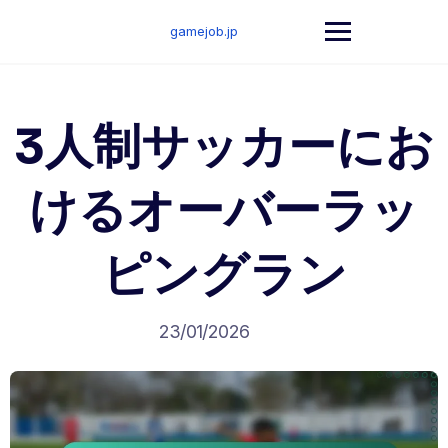
Skip
to
gamejob.jp
content
3人制サッカーにお
けるオーバーラッ
ピングラン
23/01/2026