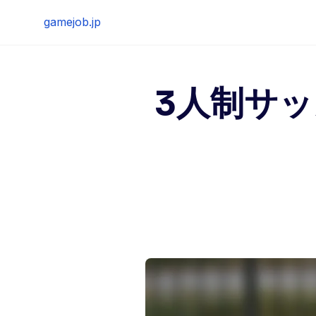
Skip
gamejob.jp
to
content
3人制サ