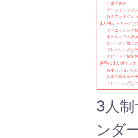
守備の責任
ゲームインテリ
持久力とポジシ
3人制サッカーにお
フィニッシング
ボールオフの動
スペースと機会
プレッシングと
スピードと敏捷
選手は3人制サッカ
各ポジションの
個別の練習ルー
トレーニングに
3人
ンダ