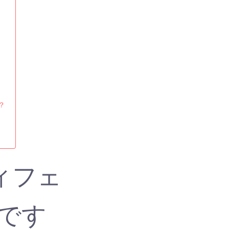
？
ィフェ
です