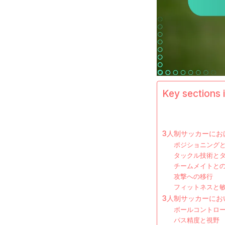
Key sections i
3人制サッカーにお
ポジショニング
タックル技術と
チームメイトと
攻撃への移行
フィットネスと
3人制サッカーにお
ボールコントロ
パス精度と視野